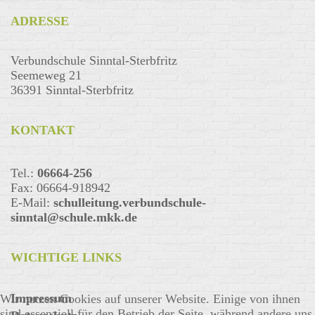
ADRESSE
Verbundschule Sinntal-Sterbfritz
Seemeweg 21
36391 Sinntal-Sterbfritz
KONTAKT
Tel.:
06664-256
Fax: 06664-918942
E-Mail:
schulleitung.verbundschule-
sinntal@schule.mkk.de
WICHTIGE LINKS
Impressum
Wir nutzen Cookies auf unserer Website. Einige von ihnen
sind essenziell für den Betrieb der Seite, während andere uns