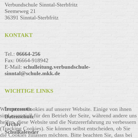
Verbundschule Sinntal-Sterbfritz
Seemeweg 21
36391 Sinntal-Sterbfritz
KONTAKT
Tel.:
06664-256
Fax: 06664-918942
E-Mail:
schulleitung.verbundschule-
sinntal@schule.mkk.de
WICHTIGE LINKS
Impressum
Wir nutzen Cookies auf unserer Website. Einige von ihnen
sind essenziell für den Betrieb der Seite, während andere uns
Datenschutz
helfen, diese Website und die Nutzererfahrung zu verbessern
Archiv
(Tracking Cookies). Sie können selbst entscheiden, ob Sie
Schulkalender
die Cookies zulassen möchten. Bitte beachten Sie, dass bei